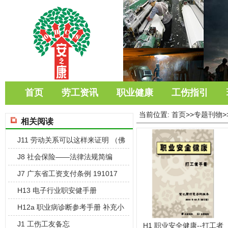
首页
劳工资讯
职业健康
工伤指引
当前位置:
首页
>>
专题刊物
>
相关阅读
J11 劳动关系可以这样来证明 （佛
山版
J8 社会保险——法律法规简编
1910
J7 广东省工资支付条例 191017
H13 电子行业职安健手册
H12a 职业病诊断参考手册 补充小
册子
J1 工伤工友备忘
H1 职业安全健康--打工者