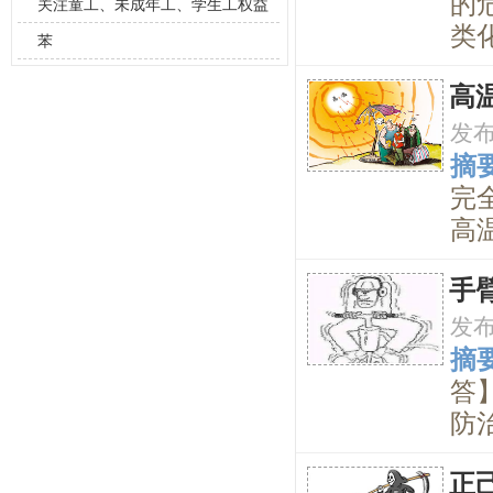
的
关注童工、未成年工、学生工权益
类化
苯
高
发
摘要
完
高温
手
发
摘要
答
防治
正