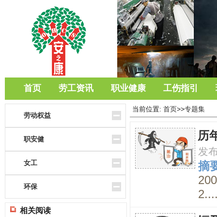
首页
劳工资讯
职业健康
工伤指引
当前位置:
首页
>>
专题集
劳动权益
历
职安健
发
女工
摘要
20
环保
2...
相关阅读