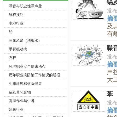
镉
噪音与职业性噪声聋
发
维权技巧
摘要
电池行业
及
铅
有雌
三氯乙烯（洗板水）
噪
手臂振动病
发
石棉
摘要
环球职业安全健康动态
声
历年职业病防治工作情况的通报
大工
生态环境和饮食健康
镉及其化合物
苯
高温作业与中暑
发
摘要
建筑行业