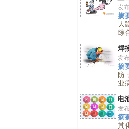
发
摘要
大
综合
焊
发
摘要
防 
业病
电
发
摘要
其