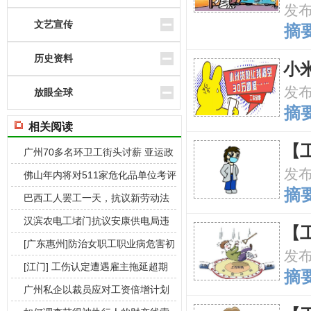
发
文艺宣传
摘要
历史资料
小
发
放眼全球
摘要
相关阅读
【
广州70多名环卫工街头讨薪 亚运政
发
府补贴
佛山年内将对511家危化品单位考评
摘要
标准化
巴西工人罢工一天，抗议新劳动法
放宽使用临
汉滨农电工堵门抗议安康供电局违
【
反劳动法
[广东惠州]防治女职工职业病危害初
发
探
[江门] 工伤认定遭遇雇主拖延超期
摘要
外来
广州私企以裁员应对工资倍增计划