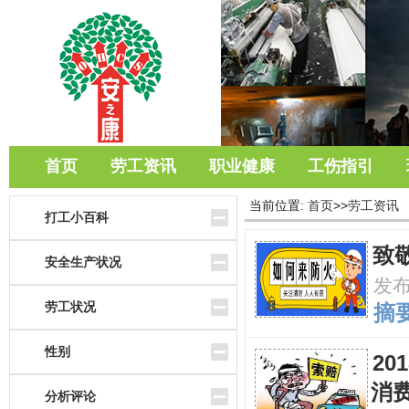
首页
劳工资讯
职业健康
工伤指引
当前位置:
首页
>>
劳工资讯
打工小百科
致
安全生产状况
发
劳工状况
摘要
性别
2
消
分析评论