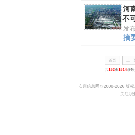
河
不
发
摘要
首页
上一
共
152
页
1514
条数
安康信息网@2008-2026
——关注职