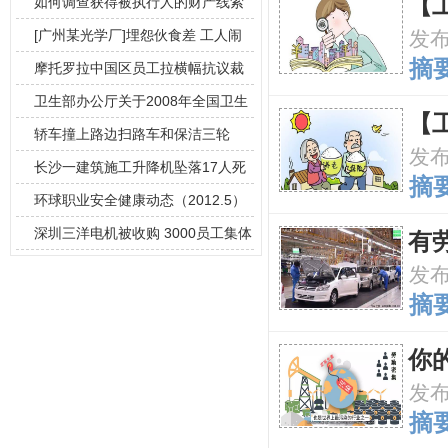
【
如何调查获得被执行人的财产线索
[广州某光学厂]埋怨伙食差 工人闹
发
摘要
食堂
摩托罗拉中国区员工拉横幅抗议裁
员
卫生部办公厅关于2008年全国卫生
【
监督工
轿车撞上路边扫路车和保洁三轮
发
长沙一建筑施工升降机坠落17人死
摘要
环球职业安全健康动态（2012.5）
深圳三洋电机被收购 3000员工集体
有
罢工
发
摘要
你
发
摘要