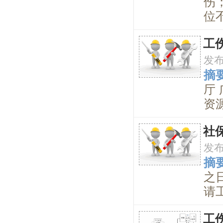
伤
位
工
发
摘要
厅 
资源
社
发
摘要
之
请
工