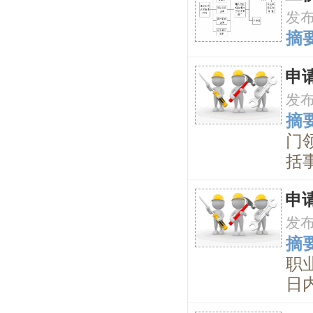
发
摘要
申
发
摘要
门
括事
申
发
摘要
职
日内