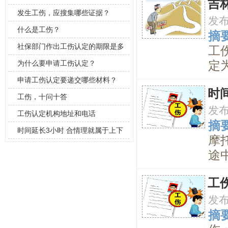
吉
发生工伤，应搜集哪些证据？
发
什么是工伤？
摘要
社保部门作出工伤认定的期限是多
工
长？
定
为什么要申请工伤认定？
申请工伤认定要递交哪些材料？
时
工伤，十问十答
发
工伤认定机构地址和电话
摘要
时间延长3小时 合情理就属于上下
摩
班时间
途
工
发
摘要