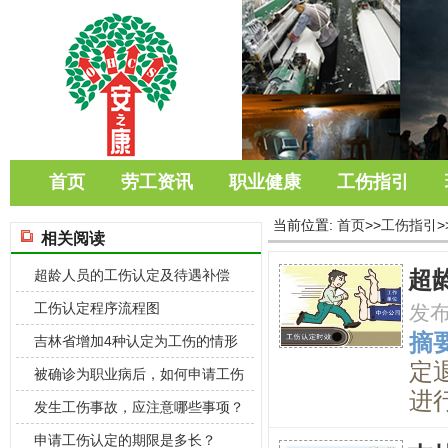
首页
劳工资讯
职业健康
工伤指引
当前位置:
首页
>>
工伤指引
>
相关阅读
超
超龄人员的工伤认定及待遇补偿
工伤认定程序流程图
发
摘要
吉林省增加4种认定为工伤的情形
定
被确诊为职业病后，如何申请工伤
进
认定？
发生工伤事故，应注意哪些事项？
申请工伤认定的期限是多长？