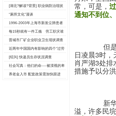
常，可是，
[湖北?解读?背景] 职业病防治现状
通知不到位
调查
“厕所文化”漫谈
1996-2003年上海市新发尘肺患者
情
每15秒就有一件工殇 劳工职灾谁
来顾
晋城市厂矿企业职业卫生现状调查
		
近两年中国国内有影响的四个“过劳
日凌晨3时，
死”案例
[绍兴] 快递员生存状况调查
肖严湖3处排
社会写真：他们的命----被漠视的卑
措施予以分
微职
养老金入市 配套政策需加快跟进
		新华社写道：“中小河流普遍爆满，多处堤防漫
溢，许多民