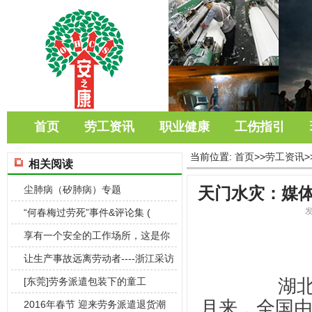
首页
劳工资讯
职业健康
工伤指引
当前位置:
首页
>>
劳工资讯
>
相关阅读
尘肺病（矽肺病）专题
天门水灾：媒
“何春梅过劳死”事件&评论集 (
享有一个安全的工作场所，这是你
是权利
让生产事故远离劳动者----浙江采访
		湖北天门水灾了，你有听说过吗？也许这一个
录
[东莞]劳务派遣包装下的童工
月来，全国
2016年春节 迎来劳务派遣退货潮