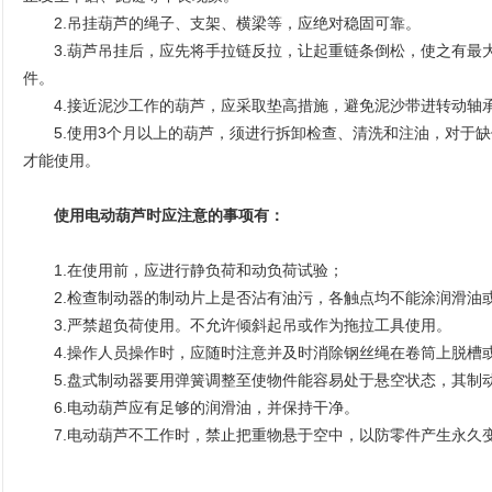
2.吊挂葫芦的绳子、支架、横梁等，应绝对稳固可靠。
3.葫芦吊挂后，应先将手拉链反拉，让起重链条倒松，使之有最
件。
4.接近泥沙工作的葫芦，应采取垫高措施，避免泥沙带进转动轴
5.使用3个月以上的葫芦，须进行拆卸检查、清洗和注油，对于缺
才能使用。
使用电动葫芦时应注意的事项有：
1.在使用前，应进行静负荷和动负荷试验；
2.检查制动器的制动片上是否沾有油污，各触点均不能涂润滑油
3.严禁超负荷使用。不允许倾斜起吊或作为拖拉工具使用。
4.操作人员操作时，应随时注意并及时消除钢丝绳在卷筒上脱槽
5.盘式制动器要用弹簧调整至使物件能容易处于悬空状态，其制动
6.电动葫芦应有足够的润滑油，并保持干净。
7.电动葫芦不工作时，禁止把重物悬于空中，以防零件产生永久