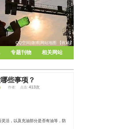
QQ空间
|
微博
|
网站地图
【
收藏
】
集
专题刊物
相关网站
意哪些事项？
理局
413次
作者:
点击:
否灵活，以及充油部分是否有油等，防