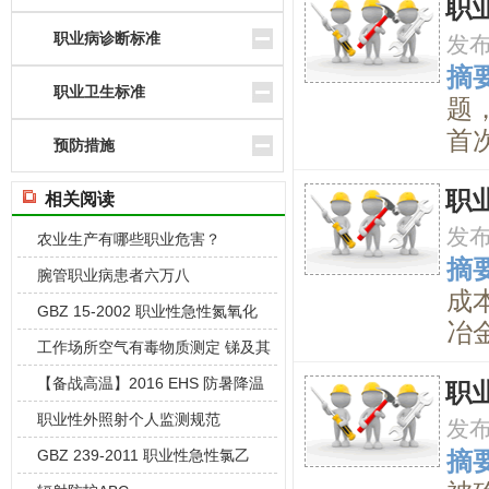
职
职业病诊断标准
发
摘要
职业卫生标准
题
首
预防措施
职
相关阅读
发
农业生产有哪些职业危害？
摘要
腕管职业病患者六万八
成
GBZ 15-2002 职业性急性氮氧化
冶金
工作场所空气有毒物质测定 锑及其
化合物
【备战高温】2016 EHS 防暑降温
职
背
职业性外照射个人监测规范
发
GBZ 239-2011 职业性急性氯乙
摘要