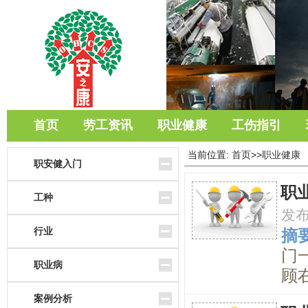
首页
劳工资讯
职业健康
工伤指引
当前位置:
首页
>>
职业健康
职安健入门
职
工种
发
行业
摘要
门
职业病
顾右
案例分析