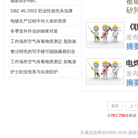
被
辐射防护ABC
矽
GBZ 46-2002 职业性急性杀虫脒
电镀生产过程中对人体的危害
《
冬季室外作业的御寒对策
发
工作场所空气有毒物质测定 脂肪族
摘要
胺类化合
整洁明亮的写字楼可能隐藏着职业
健康“杀手
工作场所空气有毒物质测定 烷氧基
电
乙醇类化
护士职业危害与自身防护
发
摘要
首页
上一
共
76
页
756
条数据
安康信息网@2008-2026