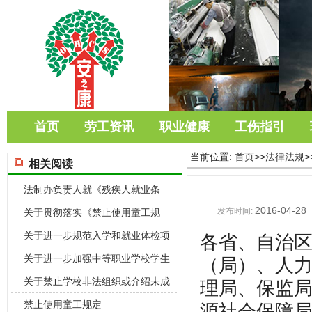
首页
劳工资讯
职业健康
工伤指引
当前位置:
首页
>>
法律法规
>
相关阅读
法制办负责人就《残疾人就业条
2016-04-28
例》有关问题
发布时间:
关于贯彻落实《禁止使用童工规
定》的通知
关于进一步规范入学和就业体检项
各省、自治
目维护乙肝
关于进一步加强中等职业学校学生
（局）、人
实习风险管
关于禁止学校非法组织或介绍未成
理局、保监
年学生外出
禁止使用童工规定
源社会保障