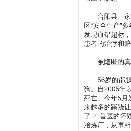
合阳县一家炼
区“安全生产”
发现血铅超标，
患者的治疗和赔
被隐匿的真相
56岁的邵鹏
狗。自2005
死亡。今年5月
来越多的蹊跷让
了？”兽医的怀
冶炼厂，从事粗