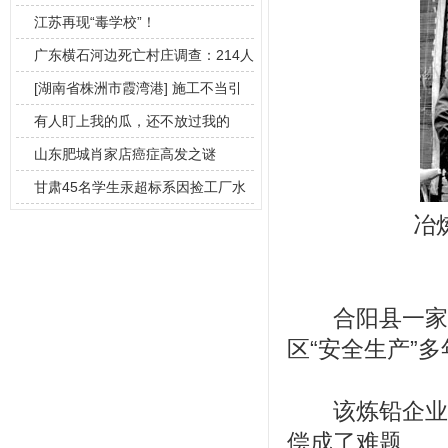
冶炼厂
江苏再现“毒学校”！
广东横石河边死亡村庄调查：214人
死于癌
[湖南省株洲市霞湾港] 施工不当引
发部分
有人盯上我的瓜，还不放过我的
娃？！
山东肥城肖家店癌症高发之谜
甘肃45名学生汞超标系因捡工厂水
银玩，工
冶
合阳县一家炼
区“安全生产”
该炼铅企业已
偿成了难题