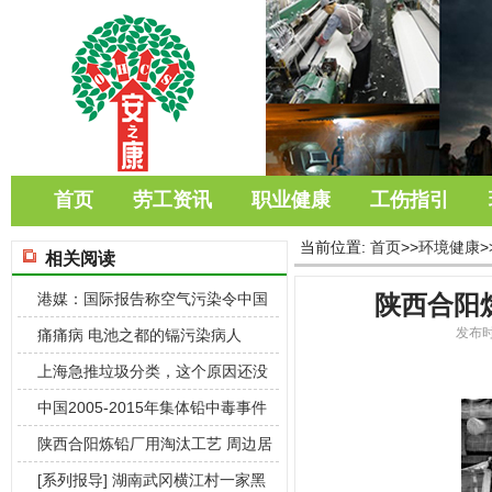
首页
劳工资讯
职业健康
工伤指引
当前位置:
首页
>>
环境健康
>
相关阅读
港媒：国际报告称空气污染令中国
陕西合阳
人均折寿2
发布时
痛痛病 电池之都的镉污染病人
上海急推垃圾分类，这个原因还没
人敢提
中国2005-2015年集体铅中毒事件
报
陕西合阳炼铅厂用淘汰工艺 周边居
民血铅超
[系列报导] 湖南武冈横江村一家黑