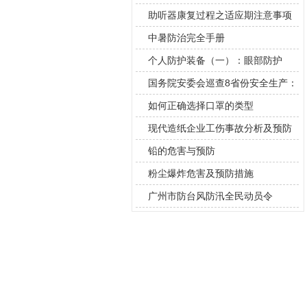
助听器康复过程之适应期注意事项
中暑防治完全手册
个人防护装备（一）：眼部防护
国务院安委会巡查8省份安全生产：
发现隐患
如何正确选择口罩的类型
现代造纸企业工伤事故分析及预防
对策
铅的危害与预防
粉尘爆炸危害及预防措施
广州市防台风防汛全民动员令