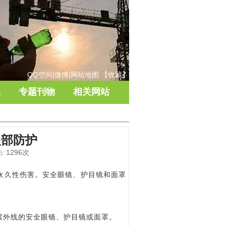
QQ空间
|
微博
|
网站地图
【
收藏
】
集
专题刊物
相关网站
眼部防护
1296次
:
永久性伤害。安全眼镜、护目镜和面罩
紫外线的安全眼镜、护目镜或面罩。