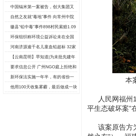
中国镉米第一案被告，创大集团又
现污染，呼
自然之友就“毒地”事件 向常州中院
提起公
徽县“铅中毒”事件898村民索赔1.09
环保组织称环境公益诉讼未在全国
铺开 仅1
河南济源逾千名儿童血铅超标 32家
污染企
【云南昆明】早知道|为未批先建年
屠宰生猪
要求信息公开 广州NGO庭上拒绝和
解
新环保法实施一年半，有的省份一
本
年新增了2
他用100天收集雾霾，最后做成一块
砖
人民网福州10
平生态破坏案”
该案原告方