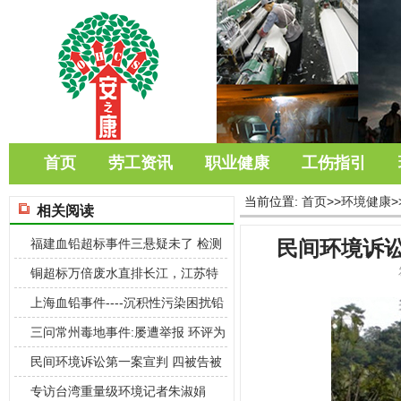
首页
劳工资讯
职业健康
工伤指引
当前位置:
首页
>>
环境健康
>
相关阅读
福建血铅超标事件三悬疑未了 检测
民间环境诉讼
报告缩水
铜超标万倍废水直排长江，江苏特
大污染案4
上海血铅事件----沉积性污染困扰铅
酸电
三问常州毒地事件:屡遭举报 环评为
何一路
民间环境诉讼第一案宣判 四被告被
判恢复生
专访台湾重量级环境记者朱淑娟