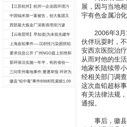
展，因与当地相
4分贝每
【江苏杭州】杭州一企业因环境污
宇有色金属冶化
染公开道歉
中国镉米第一案被告，创大集团又
现污染，呼
西部最大炼金厂深夜填埋排污渗
2006年3月
坑，志愿者再
【云南昆明】早知道|为未批先建年
伙伴玩耍时，不
屠宰生猪
上海血铅事件----沉积性污染困扰铅
安西京医院治疗
酸电
要求信息公开 广州NGO庭上拒绝和
从而对他的生活
解
新环保法实施一年半，有的省份一
地家长陆续带小
年新增了2
三问常州毒地事件:屡遭举报 环评为
经相关部门调查
何一路
徽县“铅中毒”事件898村民索赔1.09
这次血铅超标事
有关法律法规，
通报。
事后，徽县城