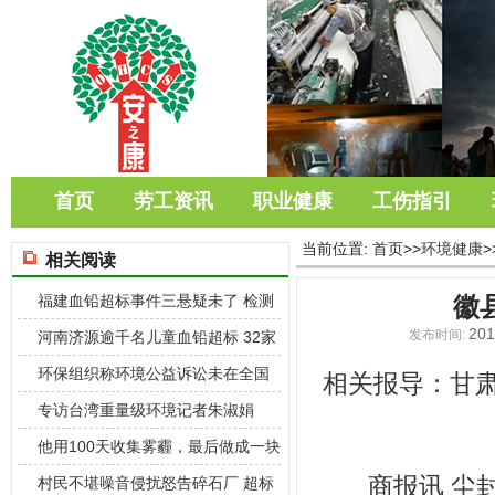
首页
劳工资讯
职业健康
工伤指引
当前位置:
首页
>>
环境健康
>
相关阅读
福建血铅超标事件三悬疑未了 检测
徽县
201
报告缩水
发布时间:
河南济源逾千名儿童血铅超标 32家
污染企
环保组织称环境公益诉讼未在全国
相关报导：
甘肃
铺开 仅1
专访台湾重量级环境记者朱淑娟
他用100天收集雾霾，最后做成一块
商报讯 尘封
砖
村民不堪噪音侵扰怒告碎石厂 超标